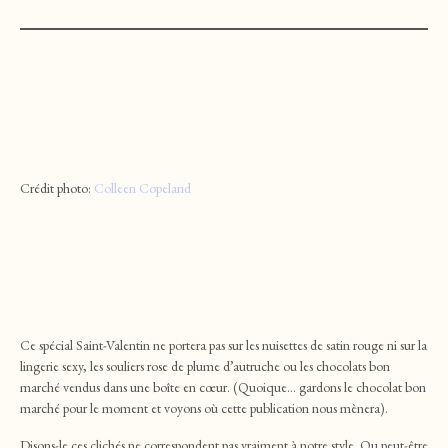
Crédit photo:
Colleen Copeland
Ce spécial Saint-Valentin ne portera pas sur les nuisettes de satin rouge ni sur la
lingerie sexy, les souliers rose de plume d’autruche ou les chocolats bon
marché vendus dans une boîte en cœur. (Quoique… gardons le chocolat bon
marché pour le moment et voyons où cette publication nous mènera).
Disons-le ces clichés ne correspondent pas vraiment à notre style. Ou peut-être