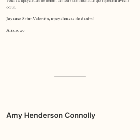
Voici 10 upcycleuses de denim de notre communauté qui rapiècent avec le
cœur.
Joyeuse Saint-Valentin, upcycleuses de denim!
Ariane xo
Amy Henderson Connolly