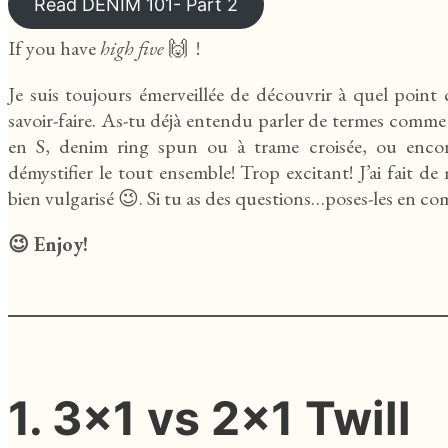
Read DENIM 101- Part 2
If you have
high five
🙌 !
Je suis toujours émerveillée de découvrir à quel point
savoir-faire. As-tu déjà entendu parler de termes comme
en S, denim ring spun ou à trame croisée, ou enco
démystifier le tout ensemble! Trop excitant! J’ai fait d
bien vulgarisé 😉. Si tu as des questions…poses-les en co
😉 Enjoy!
1. 3x1 vs 2x1 Twill