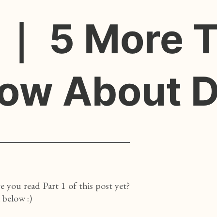
 ｜ 5 More T
now About 
you read Part 1 of this post yet?
 below :)