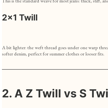
This is the standard weave for most jeans: thick, stiff, an
2x1 Twill
A bit lighter: the weft thread goes under one warp thre
softer denim, perfect for summer clothes or looser fits.
2. A
Z Twill vs S
Twi