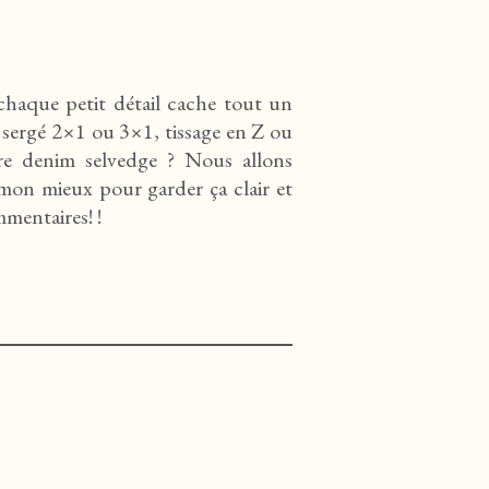
 chaque petit détail cache tout un
 sergé 2×1 ou 3×1, tissage en Z ou
re denim selvedge ? Nous allons
e mon mieux pour garder ça clair et
mmentaires! !