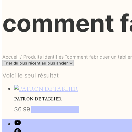
comment fa
Accueil
/
Produits identifiés “comment fabriquer un tablier
Voici le seul résultat
PATRON DE TABLIER
$
6.99
Ajouter au panier