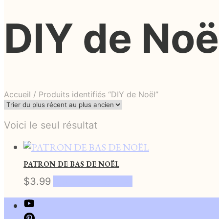
DIY de Noë
Accueil
/
Produits identifiés “DIY de Noël”
Voici le seul résultat
PATRON DE BAS DE NOËL
$
3.99
Ajouter au panier