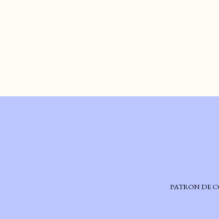
$
6.99
$
5.99
AJOUTER AU PANIER
AJOUTER AU PANIER
PATRON DE 