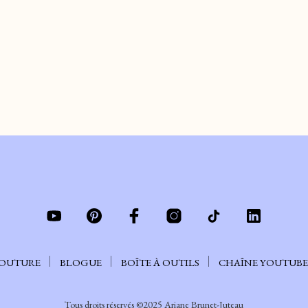
$
3.99
AJOUTER AU PANIER
COUTURE
BLOGUE
BOÎTE À OUTILS
CHAÎNE YOUTUBE
Tous droits réservés ©2025 Ariane Brunet-Juteau