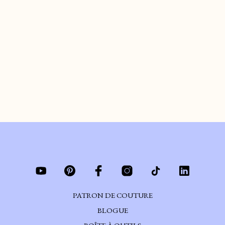
VISIBLE ｜ Outils
indispensables
de
ARIANE
le
FÉVRIER 22, 2025
#RÉPARATION101 – Je te montre mes outils préférés pour faire du
raccommodage visible.
CONTINUER DE LIRE
PATRON DE COUTURE
BLOGUE