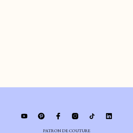
LES OUTILS DE
COUTURE ESSENTIELS
｜ Ce que j’utilises
de
ARIANE
le
AVRIL 26, 2025
#COUTURE101-Je te montre mes outils de couture préférés et comment
t’en servir:)
CONTINUER DE LIRE
PATRON DE COUTURE