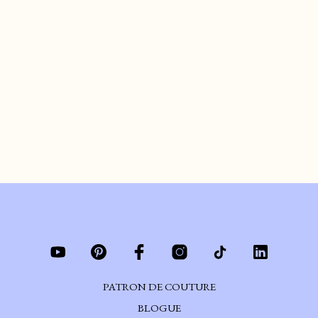
LA MAIN UNE
POCHETTE
de
ARIANE
le
MARS 20, 2023
#DIY – On coud ensemble une pochette en denim pour ranger tous tes petits
cossins.
CONTINUER DE LIRE
PATRON DE COUTURE
BLOGUE