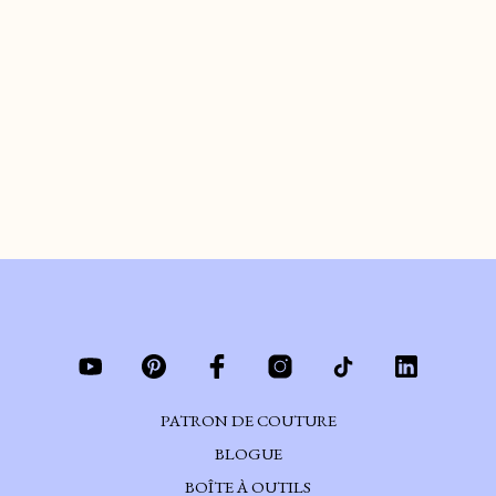
J’ME GOSSE UN ARC-
EN-CIEL
de
ARIANE
le
AVRIL 23, 2020
#DIY #cavabienaller
CONTINUER DE LIRE
PATRON DE COUTURE
BLOGUE
BOÎTE À OUTILS