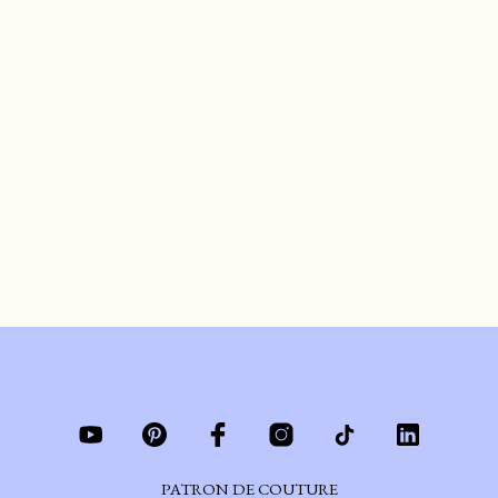
COMMENT
DÉCONSTRUIRE SON
JEANS
de
ARIANE
le
DÉCEMBRE 7, 2022
#UPCYCLAGE101 – Préparer son vieux jeans pour son prochain projet
d’upcyclage.
CONTINUER DE LIRE
PATRON DE COUTURE