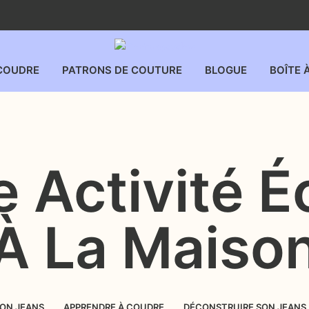
COUDRE
PATRONS DE COUTURE
BLOGUE
BOÎTE 
e Activité É
À La Maiso
SON JEANS
APPRENDRE À COUDRE
DÉCONSTRUIRE SON JEANS