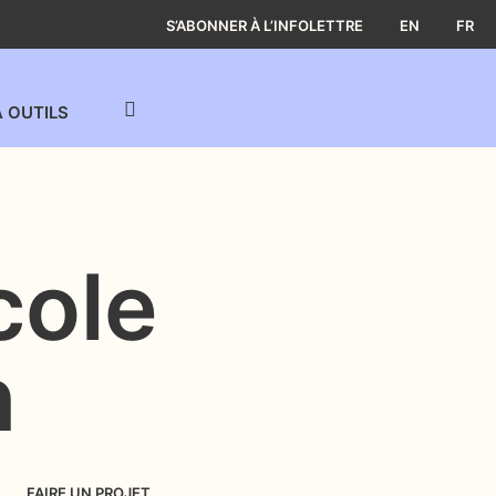
S’ABONNER À L’INFOLETTRE
EN
FR
À OUTILS
cole
n
FAIRE UN PROJET