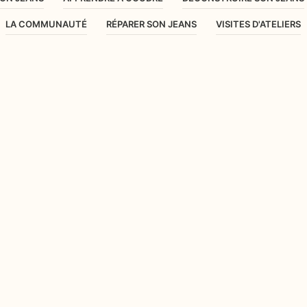
LA COMMUNAUTÉ
RÉPARER SON JEANS
VISITES D'ATELIERS
ER UN BAS DE NOËL
omment fabriquer un bas de Noël…HO HO HO