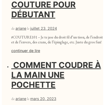
COUTURE POUR
DÉBUTANT
de
ariane
le
juillet 23, 2024
#COUTURE101 – Je te jase du droit fil d’un tissu, de l’endroit
et de l’envers, des crans, de l’épinglage, etc. Juste du gros fun!
continuer de lire
COMMENT COUDRE À
LA MAIN UNE
POCHETTE
de
ariane
le
mars 20, 2023