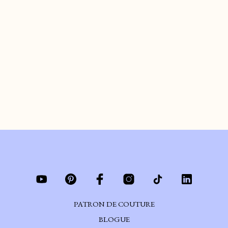
LE POINT D’ARRÊT ｜ Le
fais-tu?
de
ARIANE
le
MARS 25, 2025
#COUTURE101 – On regarde ensemble à quoi ça sert de faire un point
d’arrêt à nos coutures.
CONTINUER DE LIRE
PATRON DE COUTURE
BLOGUE