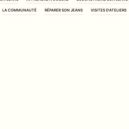
LA COMMUNAUTÉ
RÉPARER SON JEANS
VISITES D'ATELIERS
UPE, EN VOLANT DE ROBE
er une jupe que tu ne porte plus.