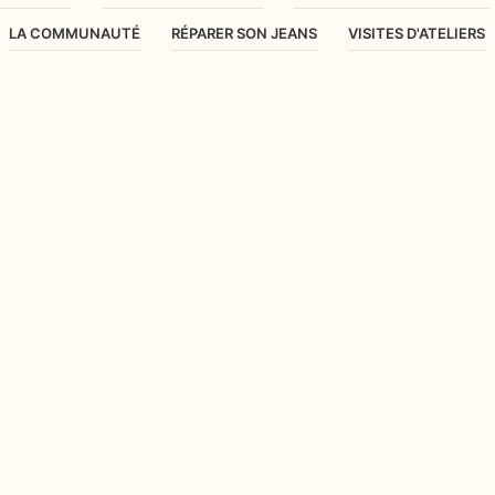
LA COMMUNAUTÉ
RÉPARER SON JEANS
VISITES D'ATELIERS
 COUTURES ｜ Truc et astu
plaisir comment te guider lorsque tu couds.