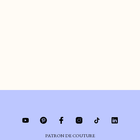
COMMENT FABRIQUER
UNE FLEUR EN DENIM
de
ARIANE
le
JUILLET 6, 2022
#DIY – Je te montre étape par étape comment fabriquer une fleur en denim.
CONTINUER DE LIRE
PATRON DE COUTURE