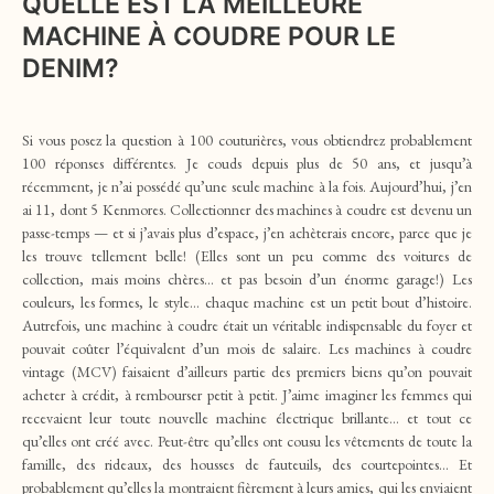
QUELLE EST LA MEILLEURE
MACHINE À COUDRE POUR LE
DENIM?
Si vous posez la question à 100 couturières, vous obtiendrez probablement
100 réponses différentes. Je couds depuis plus de 50 ans, et jusqu’à
récemment, je n’ai possédé qu’une seule machine à la fois. Aujourd’hui, j’en
ai 11, dont 5 Kenmores. Collectionner des machines à coudre est devenu un
passe-temps — et si j’avais plus d’espace, j’en achèterais encore, parce que je
les trouve tellement belle! (Elles sont un peu comme des voitures de
collection, mais moins chères… et pas besoin d’un énorme garage!) Les
couleurs, les formes, le style… chaque machine est un petit bout d’histoire.
Autrefois, une machine à coudre était un véritable indispensable du foyer et
pouvait coûter l’équivalent d’un mois de salaire. Les machines à coudre
vintage (MCV) faisaient d’ailleurs partie des premiers biens qu’on pouvait
acheter à crédit, à rembourser petit à petit. J’aime imaginer les femmes qui
recevaient leur toute nouvelle machine électrique brillante… et tout ce
qu’elles ont créé avec. Peut-être qu’elles ont cousu les vêtements de toute la
famille, des rideaux, des housses de fauteuils, des courtepointes… Et
probablement qu’elles la montraient fièrement à leurs amies, qui les enviaient