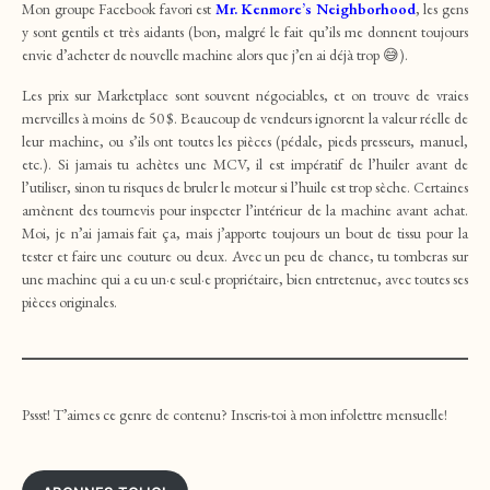
Mon groupe Facebook favori est
Mr. Kenmore’s Neighborhood
, l
es gens
y sont gentils et très aidants (bon, malgré le fait qu’ils me donnent toujours
envie d’acheter de nouvelle machine alors que j’en ai déjà trop 😅).
Les prix sur Marketplace sont souvent négociables, et on trouve de vraies
merveilles à moins de 50 $. Beaucoup de vendeurs ignorent la valeur réelle de
leur machine, ou s’ils ont toutes les pièces (pédale, pieds presseurs, manuel,
etc.). Si jamais tu achètes une MCV, il est impératif de l’huiler avant de
l’utiliser, sinon tu risques de bruler le moteur si l’huile est trop sèche. Certaines
amènent des tournevis pour inspecter l’intérieur de la machine avant achat.
Moi, je n’ai jamais fait ça, mais j’apporte toujours un bout de tissu pour la
tester et faire une couture ou deux. Avec un peu de chance, tu tomberas sur
une machine qui a eu un·e seul·e propriétaire, bien entretenue, avec toutes ses
pièces originales.
Pssst! T’aimes ce genre de contenu? Inscris-toi à mon infolettre mensuelle!