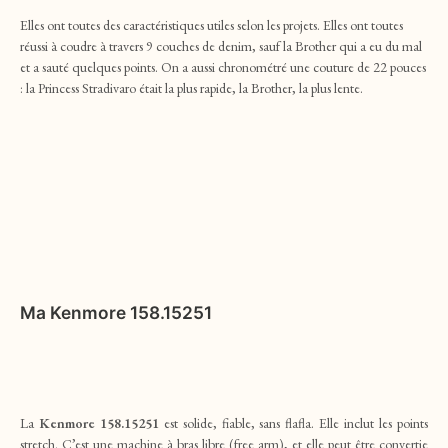
Elles ont toutes des caractéristiques utiles selon les projets. Elles ont toutes
réussi à coudre à travers 9 couches de denim, sauf la Brother qui a eu du mal
et a sauté quelques points. On a aussi chronométré une couture de 22 pouces
: la
Princess Stradivaro
était la plus rapide, la Brother, la plus lente.
Ma
Kenmore 158.15251
La
Kenmore 158.15251
est solide, fiable, sans flafla. Elle inclut les points
stretch. C’est une machine à bras libre (free arm), et elle peut être convertie