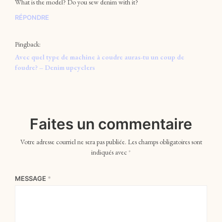
What is the model? Do you sew denim with it?
RÉPONDRE
Pingback:
Avec quel type de machine à coudre auras-tu un coup de
foudre? – Denim upcyclers
Faites un commentaire
Votre adresse courriel ne sera pas publiée.
Les champs obligatoires sont
indiqués avec
*
MESSAGE
*