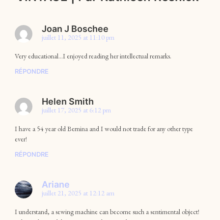
Joan J Boschee
juillet 11, 2025 at 11:10 pm
Very educational…I enjoyed reading her intellectual remarks.
RÉPONDRE
Helen Smith
juillet 17, 2025 at 6:12 pm
I have a 54 year old Bernina and I would not trade for any other type
ever!
RÉPONDRE
Ariane
juillet 21, 2025 at 12:12 am
I understand, a sewing machine can become such a sentimental object!