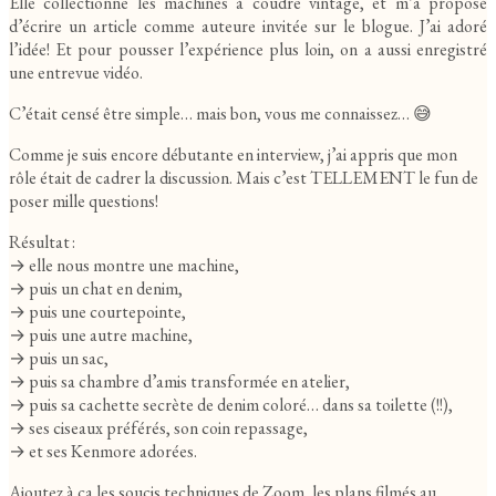
Elle collectionne les machines à coudre vintage, et m’a proposé
d’écrire un article comme auteure invitée sur le blogue. J’ai adoré
l’idée! Et pour pousser l’expérience plus loin, on a aussi enregistré
une entrevue vidéo.
C’était censé être simple… mais bon, vous me connaissez… 😅
Comme je suis encore débutante en interview, j’ai appris que mon
rôle était de cadrer la discussion. Mais c’est TELLEMENT le fun de
poser mille questions!
Résultat :
→ elle nous montre une machine,
→ puis un chat en denim,
→ puis une courtepointe,
→ puis une autre machine,
→ puis un sac,
→ puis sa chambre d’amis transformée en atelier,
→ puis sa cachette secrète de denim coloré… dans sa toilette (!!),
→ ses ciseaux préférés, son coin repassage,
→ et ses Kenmore adorées.
Ajoutez à ça les soucis techniques de Zoom, les plans filmés au