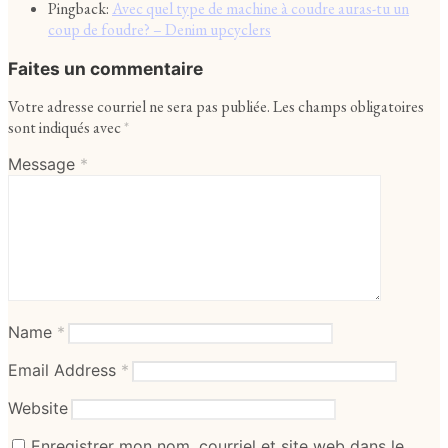
Pingback:
Avec quel type de machine à coudre auras-tu un
coup de foudre? – Denim upcyclers
Faites un commentaire
Votre adresse courriel ne sera pas publiée.
Les champs obligatoires
sont indiqués avec
*
Message
*
Name
*
Email Address
*
Website
Enregistrer mon nom, courriel et site web dans le