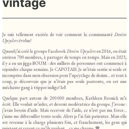
vintage
Je suis tellement excitée de voir comment la communauté
Denim
Upcyclers
évolue!
Quand j’ai créé le groupe Facebook
Denim Upcyclers
en 2016, on était
environ 700 membres, à partager de temps en temps. Mais en 2023,
il y a eu un jigga-BOUM : des milliers de personnes ont commencé à
rejoindre chaque semaine. Je CAPOTAIS. Je m’étais sentie si seule et
incomprise dans mon obsession pour l’upcyclage de denim… et tout à
coup, je découvrais que je n’étais pas seule pantoute, on est une
méchante gang à tripper indigo! lol!
Quelque part autour de 200 000 membres, Kathleen Resnick m’a
écrit. Elle voulait m’aider, et devenir modératrice du groupe. J’avoue :
j’avais besoin d’aide. Mais recevoir de l’aide, ce n’est pas ma force…
j’aime me débrouiller toute seule. Alors je l’ai fait patienter. Mais elle
est revenue à la charge plusieurs fois, et franchement, les gens qui
insistent et savent ce qu’ils veulent… ça me charme. 💙