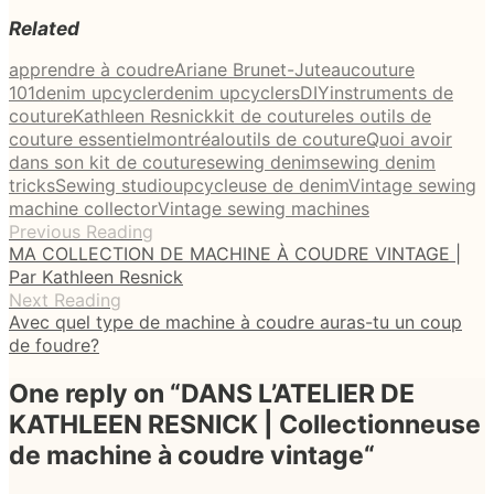
Related
apprendre à coudre
Ariane Brunet-Juteau
couture
101
denim upcycler
denim upcyclers
DIY
instruments de
couture
Kathleen Resnick
kit de couture
les outils de
couture essentiel
montréal
outils de couture
Quoi avoir
dans son kit de couture
sewing denim
sewing denim
tricks
Sewing studio
upcycleuse de denim
Vintage sewing
machine collector
Vintage sewing machines
Previous Reading
MA COLLECTION DE MACHINE À COUDRE VINTAGE |
Par Kathleen Resnick
Next Reading
Avec quel type de machine à coudre auras-tu un coup
de foudre?
One reply on “
DANS L’ATELIER DE
KATHLEEN RESNICK | Collectionneuse
de machine à coudre vintage
“